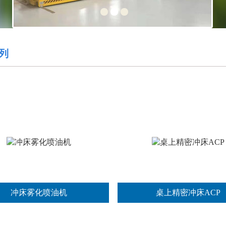
列
冲床雾化喷油机
桌上精密冲床ACP