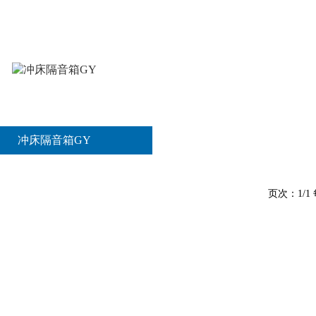
冲床隔音箱GY
页次：1/